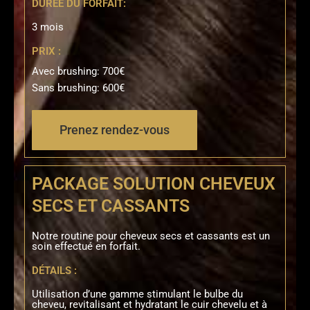
DURÉE DU FORFAIT:
3 mois
PRIX :
Avec brushing: 700€
Sans brushing: 600€
Prenez rendez-vous
PACKAGE SOLUTION CHEVEUX
SECS ET CASSANTS
Notre routine pour cheveux secs et cassants est un
soin effectué en forfait.
DÉTAILS :
Utilisation d’une gamme stimulant le bulbe du
cheveu, revitalisant et hydratant le cuir chevelu et à