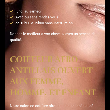
lundi au samedi
Avec ou sans rendez-vous
de 10h00 à 19h00 sans interruption
Donnez le meilleur à vos cheveux avec un service de
qualité.
COIFFEUR AFRO
ANTILLAIS OUVERT
AUX FEMME,
HOMME, ET ENFANT
Notre salon de coiffure afro-antillais est spécialisé