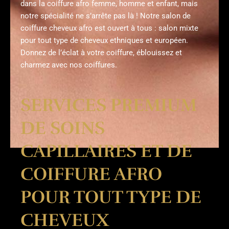
dans la coiffure afro femme, homme et enfant, mais
notre spécialité ne s’arrête pas là ! Notre salon de
coiffure cheveux afro est ouvert à tous : salon mixte
pour tout type de cheveux ethniques et européen.
Donnez de l’éclat à votre coiffure, éblouissez et
charmez avec nos coiffures.
SERVICES PREMIUM
DE SOINS
CAPILLAIRES ET DE
COIFFURE AFRO
POUR TOUT TYPE DE
CHEVEUX