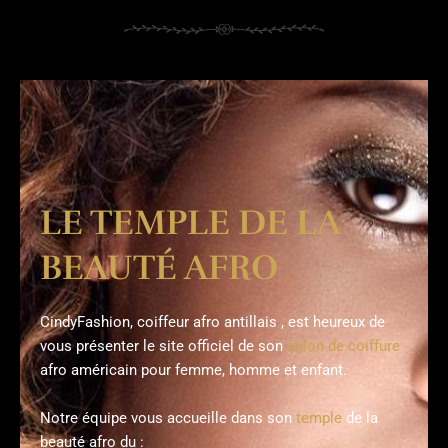
LE TEMPLE DE LA
BEAUTÉ AFRO
CindyFashion, coiffeur afro antillais , est heureux de
vous présenter le site officiel de son
salon de coiffure
afro américain pour femme, homme et enfant.
Notre équipe vous accueille dans son
temple
de la
beauté afro du :