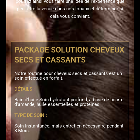
pourrez ainsi vous faire une idée de l’expérience que
peut être la venue dans nos locaux et déterminer si
cela vous convient.
PACKAGE SOLUTION CHEVEUX
SECS ET CASSANTS
Notre routine pour cheveux secs et cassants est un
soin effectué en forfait.
DÉTAILS :
Bain d’huile Soin hydratant profond, à base de beurre
d’amande, huile essentielles et proteïnes.
TYPE DE SOIN :
Soin Instantanée, mais entretien nécessaire pendant
3 Mois.