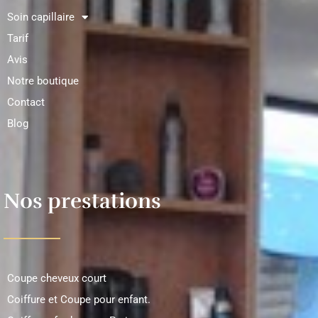
Soin capillaire
Tarif
Avis
Notre boutique
Contact
Blog
Nos prestations
Coupe cheveux court
Coiffure et Coupe pour enfant.