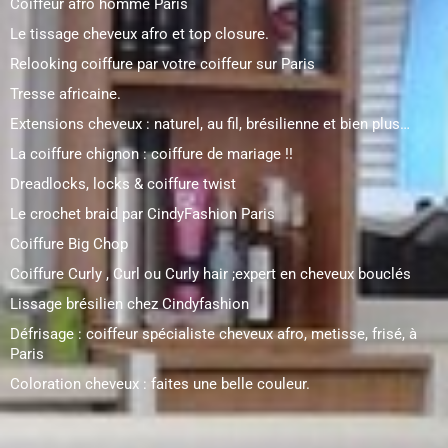
Coiffeur afro homme Paris
Le tissage cheveux afro et top closure.
Relooking coiffure par votre coiffeur sur Paris
Tresse africaine.
Extensions cheveux : naturel, au fil, brésilienne et bien plus…
La coiffure chignon : coiffure de mariage !!
Dreadlocks, locks & coiffure twist
Le crochet braid par CindyFashion Paris
Coiffure Big Chop
Coiffure Curly , Curl ou Curly hair ;expert en cheveux bouclés
Lissage brésilien chez Cindyfashion
Défrisage : coiffeur spécialiste cheveux afro, metisse, frisé, à
Paris
Coloration cheveux : faites une belle couleur.