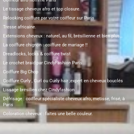
Coiffeur afro homme Paris
Le tissage cheveux afro et top closure.
Relooking coiffure par votre coiffeur sur Paris
Tresse africaine.
Extensions cheveux : naturel, au fil, brésilienne et bien plus…
La coiffure chignon : coiffure de mariage !!
Dreadlocks, locks & coiffure twist
Le crochet braid par CindyFashion Paris
Coiffure Big Chop
Coiffure Curly , Curl ou Curly hair ;expert en cheveux bouclés
Lissage brésilien chez Cindyfashion
Défrisage : coiffeur spécialiste cheveux afro, metisse, frisé, à
Paris
Coloration cheveux : faites une belle couleur.