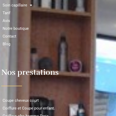
Soin capillaire
Tarif
Avis
Notre boutique
Contact
Blog
Nos prestations
Coupe cheveux court
Coiffure et Coupe pour enfant.