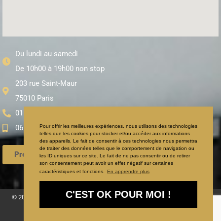
Du lundi au samedi
De 10h00 à 19h00 non stop
203 rue Saint-Maur
75010 Paris
01 71 97 65 95
Pour offrir les meilleures expériences, nous utilisons des technologies
06 59 12 85 45
telles que les cookies pour stocker et/ou accéder aux informations
des appareils. Le fait de consentir à ces technologies nous permettra
de traiter des données telles que le comportement de navigation ou
Prendre Rendez-vous
les ID uniques sur ce site. Le fait de ne pas consentir ou de retirer
son consentement peut avoir un effet négatif sur certaines
caractéristiques et fonctions.
En apprendre plus
C'EST OK POUR MOI !
© 2025 Coiffeur visagiste afro antillais Paris : le meilleur choix pour vos
cheveux afro ou metissé