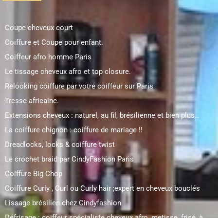
Coupe cheveux court
Coiffure et Coupe pour enfant.
Coiffeur afro homme Paris
Le tissage cheveux afro et top closure.
Relooking coiffure par votre coiffeur sur Paris
Tresse africaine.
Extensions cheveux : naturel, au fil, brésilienne et bien plus…
La coiffure chignon : coiffure de mariage !!
Dreadlocks, locks & coiffure twist
Le crochet braid par CindyFashion Paris
Coiffure Big Chop
Coiffure Curly , Curl ou Curly hair ;expert en cheveux bouclés
Lissage brésilien chez Cindyfashion
Défrisage : coiffeur spécialiste cheveux afro, metisse, frisé, à