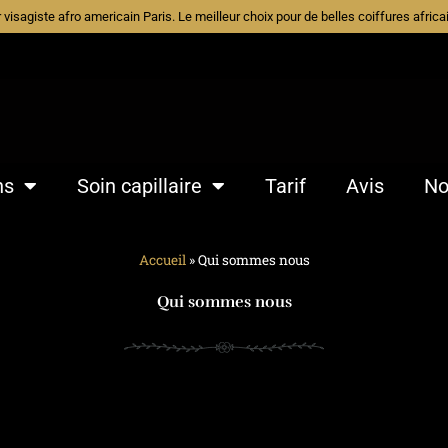
ur visagiste afro americain Paris. Le meilleur choix pour de belles coiffures afri
ns
Soin capillaire
Tarif
Avis
No
Accueil
»
Qui sommes nous
Qui sommes nous