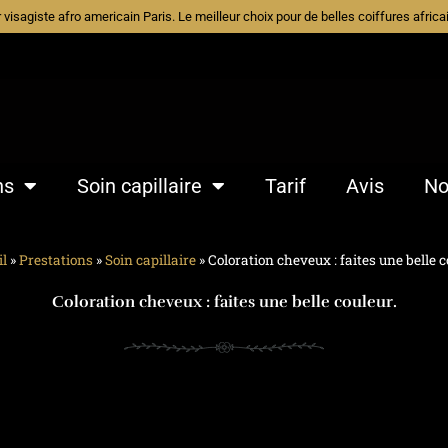
ur visagiste afro americain Paris. Le meilleur choix pour de belles coiffures afri
ns
Soin capillaire
Tarif
Avis
No
il
»
Prestations
»
Soin capillaire
»
Coloration cheveux : faites une belle c
Coloration cheveux : faites une belle couleur.