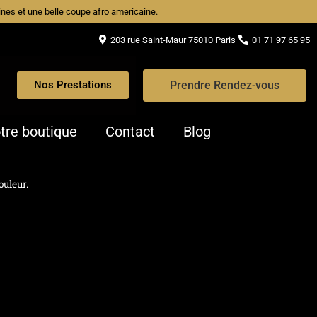
caines et une belle coupe afro americaine.
203 rue Saint-Maur 75010 Paris
01 71 97 65 95
Prendre Rendez-vous
Nos Prestations
tre boutique
Contact
Blog
ouleur.