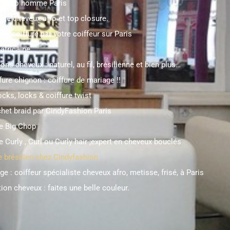
ur afro homme Paris
age cheveux afro et top closure.
ng coiffure par votre coiffeur sur Paris
africaine.
ons cheveux : naturel, au fil, brésilienne et bien plus…
fure chignon : coiffure de mariage !!
cks, locks & coiffure twist
het braid par CindyFashion Paris
re Big Chop
e Curly , Curl ou Curly hair ;expert en cheveux bouclés
 brésilien chez Cindyfashion
ge : coiffeur spécialiste cheveux afro, metisse, frisé, à Paris
ion cheveux : faites une belle couleur.