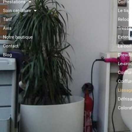
Prestations
Coiffe
Soin capillaire
Le tiss
Tarif
Relooki
Avis
Tresse 
Notre boutique
Extensi
Contact
La coif
Blog
Dreadlo
Le croc
Coiffu
Coiffur
Lissage
Défrisa
Colorat