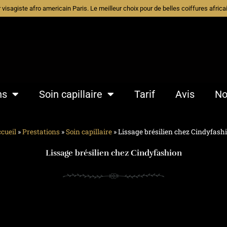
ur visagiste afro americain Paris. Le meilleur choix pour de belles coiffures afri
ns
Soin capillaire
Tarif
Avis
No
cueil
»
Prestations
»
Soin capillaire
»
Lissage brésilien chez Cindyfash
Lissage brésilien chez Cindyfashion