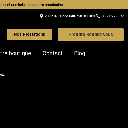
caines et une belle coupe afro americaine.
203 rue Saint-Maur 75010 Paris
01 71 97 65 95
Prendre Rendez-vous
Nos Prestations
tre boutique
Contact
Blog
ion