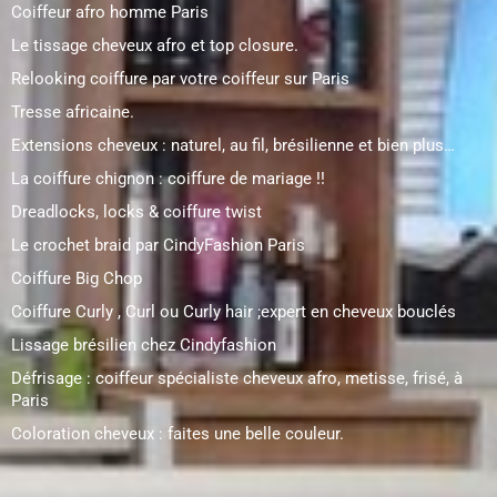
Coiffeur afro homme Paris
Le tissage cheveux afro et top closure.
Relooking coiffure par votre coiffeur sur Paris
Tresse africaine.
Extensions cheveux : naturel, au fil, brésilienne et bien plus…
La coiffure chignon : coiffure de mariage !!
Dreadlocks, locks & coiffure twist
Le crochet braid par CindyFashion Paris
Coiffure Big Chop
Coiffure Curly , Curl ou Curly hair ;expert en cheveux bouclés
Lissage brésilien chez Cindyfashion
Défrisage : coiffeur spécialiste cheveux afro, metisse, frisé, à
Paris
Coloration cheveux : faites une belle couleur.