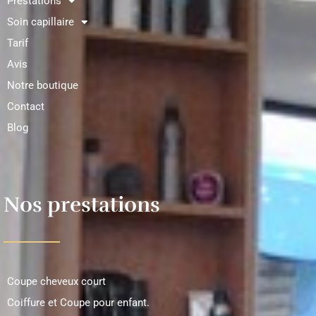
Prestations
Soin capillaire
Tarif
Avis
Notre boutique
Contact
Blog
Nos prestations
Coupe cheveux court
Coiffure et Coupe pour enfant.