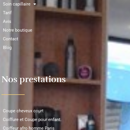
Soin capillaire
Tarif
Avis
Notre boutique
Contact
Blog
Nos prestations
Coupe cheveux court
Coiffure et Coupe pour enfant.
Coiffeur afro homme Paris