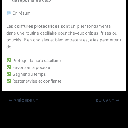
de repos
entre deux
En résum
Les
coiffures protectrices
sont un pilier fondamental
dans une routine capillaire pour cheveux crépus, frisés ou
bouclés. Bien choisies et bien entretenues, elles permettent
de :
Protéger la fibre capillaire
Favoriser la pousse
Gagner du temps
Rester stylée et confiante
PRÉCÉDENT
SUIVANT