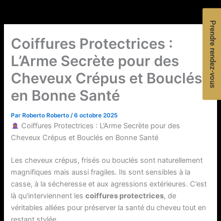
Prendre rendez-vous
Coiffures Protectrices :
L’Arme Secrète pour des
Cheveux Crépus et Bouclés
en Bonne Santé
Par
Roberto Roberto
/
6 octobre 2025
Coiffures Protectrices : L’Arme Secrète pour des
Cheveux Crépus et Bouclés en Bonne Santé
Les cheveux crépus, frisés ou bouclés sont naturellement
magnifiques mais aussi fragiles. Ils sont sensibles à la
casse, à la sécheresse et aux agressions extérieures. C’est
là qu’interviennent les
coiffures protectrices
, de
véritables alliées pour préserver la santé du cheveu tout en
restant stylée.