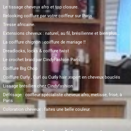
Le tissage cheveux afro et top closure.
Relooking coiffure par votre coiffeur sur Paris
Tresse africaine.
Extensions cheveux : naturel, au fil, brésilienne et bien plus…
La coiffure chignon : coiffure de mariage !!
Dreadlocks, locks & coiffure twist
Le crochet braid par CindyFashion Paris
Coiffure Big Chop
Coiffure Curly , Curl ou Curly hair ;expert en cheveux bouclés
Lissage brésilien chez Cindyfashion
Défrisage : coiffeur spécialiste cheveux afro, metisse, frisé, à
Paris
Coloration cheveux : faites une belle couleur.