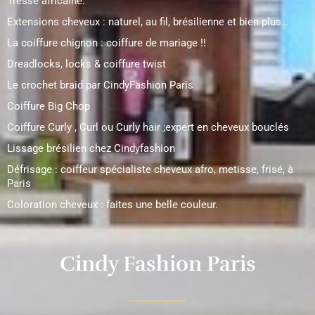
Tresse africaine.
Extensions cheveux : naturel, au fil, brésilienne et bien plus…
La coiffure chignon : coiffure de mariage !!
Dreadlocks, locks & coiffure twist
Le crochet braid par CindyFashion Paris
Coiffure Big Chop
Coiffure Curly , Curl ou Curly hair ;expert en cheveux bouclés
Lissage brésilien chez Cindyfashion
Défrisage : coiffeur spécialiste cheveux afro, metisse, frisé, à
Paris
Coloration cheveux : faites une belle couleur.
Cindy Fashion Paris