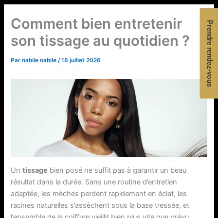
Comment bien entretenir
Prendre rendez-vous
son tissage au quotidien ?
Par
nabile nabile
/
16 juillet 2026
Un
tissage
bien posé ne suffit pas à garantir un beau
résultat dans la durée. Sans une routine d’entretien
adaptée, les mèches perdent rapidement en éclat, les
racines naturelles s’assèchent sous la base tressée, et
l’ensemble de la coiffure vieillit bien plus vite que prévu.