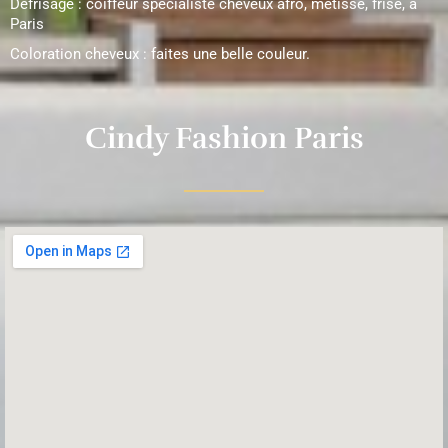
Défrisage : coiffeur spécialiste cheveux afro, metisse, frisé, à
Paris
Coloration cheveux : faites une belle couleur.
Cindy Fashion Paris