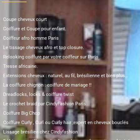
Coupe cheveux court
Coiffure et Coupe pour enfant.
Coiffeur afro homme Paris
Le tissage cheveux afro et top closure.
Relooking coiffure par votre coiffeur sur Paris
Tresse africaine.
Extensions cheveux : naturel, au fil, brésilienne et bien plus…
La coiffure chignon : coiffure de mariage !!
Dreadlocks, locks & coiffure twist
Le crochet braid par CindyFashion Paris
Coiffure Big Chop
Coiffure Curly , Curl ou Curly hair ;expert en cheveux bouclés
Lissage brésilien chez Cindyfashion