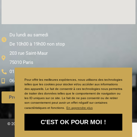
Du lundi au samedi
De 10h00 à 19h00 non stop
203 rue Saint-Maur
75010 Paris
01 71 97 65 95
06 59 12 85 45
Pour offrir les meilleures expériences, nous utilisons des technologies
telles que les cookies pour stocker et/ou accéder aux informations
des appareils. Le fait de consentir à ces technologies nous permettra
de traiter des données telles que le comportement de navigation ou
Prendre Rendez-vous
les ID uniques sur ce site. Le fait de ne pas consentir ou de retirer
son consentement peut avoir un effet négatif sur certaines
caractéristiques et fonctions.
En apprendre plus
C'EST OK POUR MOI !
© 2025 Coiffeur visagiste afro antillais Paris : le meilleur choix pour vos
cheveux afro ou metissé