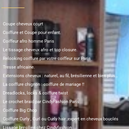
Coupe cheveux court
Coiffure et Coupe pour enfant.
Coiffeur afro homme Paris
Le tissage cheveux afro et top closure.
Relooking coiffure par votre coiffeur sur Paris
Tresse africaine.
Extensions cheveux : naturel, au fil, brésilienne et bien plus…
La coiffure chignon : coiffure de mariage !!
Dreadlocks, locks & coiffure twist
Le crochet braid par CindyFashion Paris
Coiffure Big Chop
Coiffure Curly , Curl ou Curly hair ;expert en cheveux bouclés
Lissage brésilien chez Cindyfashion