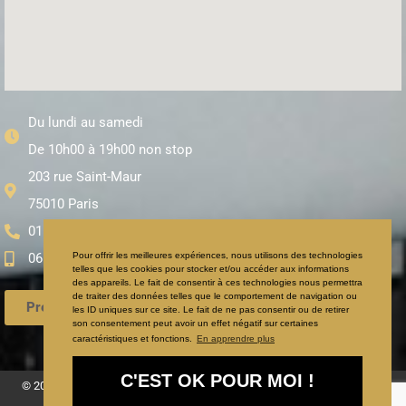
Du lundi au samedi
De 10h00 à 19h00 non stop
203 rue Saint-Maur
75010 Paris
01 71 97 65 95
Pour offrir les meilleures expériences, nous utilisons des technologies
06 59 12 85 45
telles que les cookies pour stocker et/ou accéder aux informations
des appareils. Le fait de consentir à ces technologies nous permettra
de traiter des données telles que le comportement de navigation ou
Prendre Rendez-vous
les ID uniques sur ce site. Le fait de ne pas consentir ou de retirer
son consentement peut avoir un effet négatif sur certaines
caractéristiques et fonctions.
En apprendre plus
C'EST OK POUR MOI !
© 2025 Coiffeur visagiste afro antillais Paris : le meilleur choix pour vos
cheveux afro ou metissé