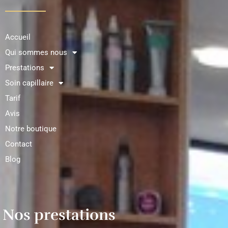
Accueil
Qui sommes nous
Prestations
Soin capillaire
Tarif
Avis
Notre boutique
Contact
Blog
Nos prestations