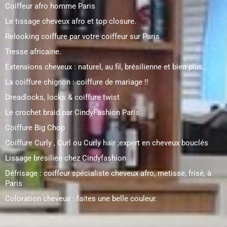
Coiffeur afro homme Paris
Le tissage cheveux afro et top closure.
Relooking coiffure par votre coiffeur sur Paris
Tresse africaine.
Extensions cheveux : naturel, au fil, brésilienne et bien plus…
La coiffure chignon : coiffure de mariage !!
Dreadlocks, locks & coiffure twist
Le crochet braid par CindyFashion Paris
Coiffure Big Chop
Coiffure Curly , Curl ou Curly hair ;expert en cheveux bouclés
Lissage brésilien chez Cindyfashion
Défrisage : coiffeur spécialiste cheveux afro, metisse, frisé, à
Paris
Coloration cheveux : faites une belle couleur.