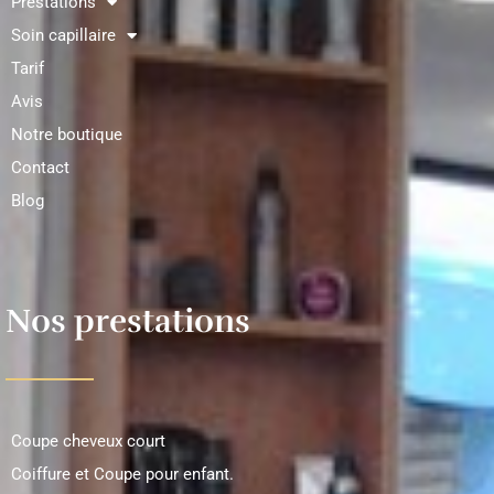
Prestations
Soin capillaire
Tarif
Avis
Notre boutique
Contact
Blog
Nos prestations
Coupe cheveux court
Coiffure et Coupe pour enfant.