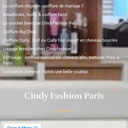
La coiffure chignon : coiffure de mariage !!
Dreadlocks, locks & coiffure twist
Le crochet braid par CindyFashion Paris
Coiffure Big Chop
Coiffure Curly , Curl ou Curly hair ;expert en cheveux bouclés
Lissage brésilien chez Cindyfashion
Défrisage : coiffeur spécialiste cheveux afro, metisse, frisé, à
Paris
Coloration cheveux : faites une belle couleur.
Cindy Fashion Paris