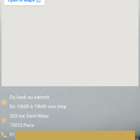
Du lundi au samedi
De 10h00 à 19h00 non stop
203 rue Saint-Maur
75010 Paris
01 71 97 65 95