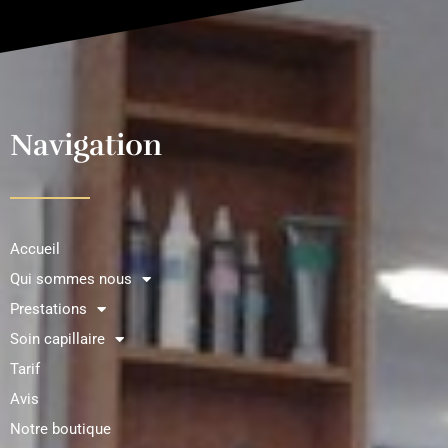
Navigation
Accueil
Qui sommes nous
Prestations
Soin capillaire
Tarif
Avis
Notre boutique