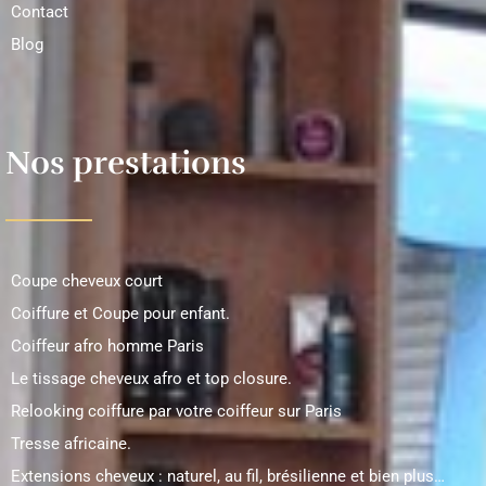
Contact
Blog
Nos prestations
Coupe cheveux court
Coiffure et Coupe pour enfant.
Coiffeur afro homme Paris
Le tissage cheveux afro et top closure.
Relooking coiffure par votre coiffeur sur Paris
Tresse africaine.
Extensions cheveux : naturel, au fil, brésilienne et bien plus…