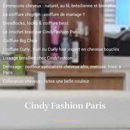
Extensions cheveux : naturel, au fil, brésilienne et bien plus…
La coiffure chignon : coiffure de mariage !!
Dreadlocks, locks & coiffure twist
Le crochet braid par CindyFashion Paris
Coiffure Big Chop
Coiffure Curly , Curl ou Curly hair ;expert en cheveux bouclés
Lissage brésilien chez Cindyfashion
Défrisage : coiffeur spécialiste cheveux afro, metisse, frisé, à
Paris
Coloration cheveux : faites une belle couleur.
Cindy Fashion Paris