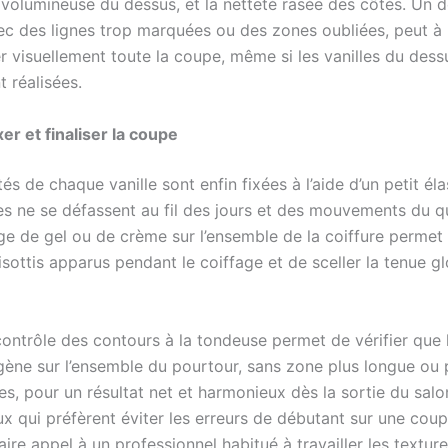
 volumineuse du dessus, et la netteté rasée des côtés. Un 
ec des lignes trop marquées ou des zones oubliées, peut à l
r visuellement toute la coupe, même si les vanilles du dess
 réalisées.
xer et finaliser la coupe
és de chaque vanille sont enfin fixées à l’aide d’un petit él
les ne se défassent au fil des jours et des mouvements du q
e de gel ou de crème sur l’ensemble de la coiffure permet d
isottis apparus pendant le coiffage et de sceller la tenue gl
contrôle des contours à la tondeuse permet de vérifier que
ène sur l’ensemble du pourtour, sans zone plus longue ou 
es, pour un résultat net et harmonieux dès la sortie du salo
ux qui préfèrent éviter les erreurs de débutant sur une coup
aire appel à un professionnel habitué à travailler les texture