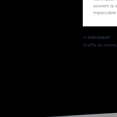
souvent la s
impeccable 
PRÉCÉDENT