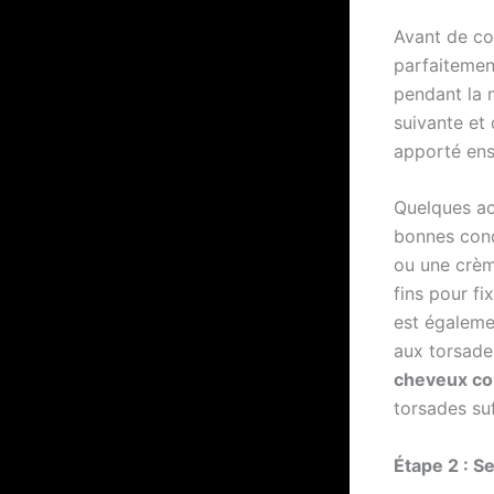
Avant de co
parfaitement
pendant la 
suivante et 
apporté ens
Quelques ac
bonnes cond
ou une crème
fins pour fi
est égaleme
aux torsade
cheveux co
torsades su
Étape 2 : S