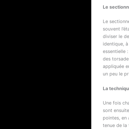
Le section
Le sectionn
souvent l’ét
diviser le d
identique, à
essentielle 
des torsades
appliquée en
un peu le pr
La techniqu
Une fois ch
sont ensuite
pointes, en 
tenue de la