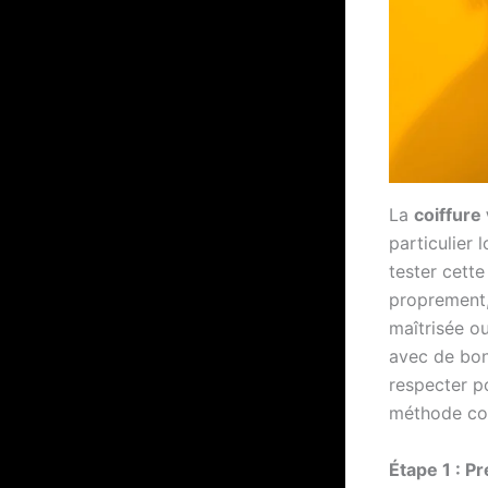
La
coiffure
particulier 
tester cett
proprement,
maîtrisée o
avec de bon
respecter p
méthode com
Étape 1 : P