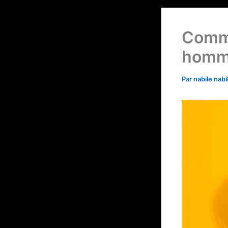
Comme
homm
Par
nabile nabi