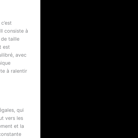
 c’est
Il consiste à
de taille
t est
ilibré, avec
nique
e à ralentir
égales, qui
ut vers les
ement et la
constante