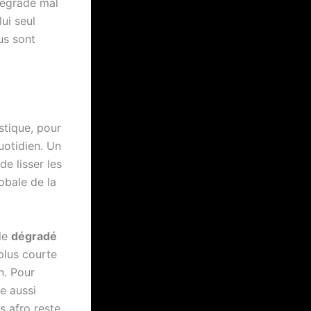
dégradé mal
ui seul
us sont
astique, pour
uotidien. Un
e lisser les
obale de la
 le
dégradé
plus courte
n. Pour
e aussi
s afro reste