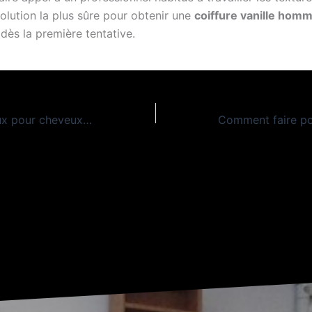
olution la plus sûre pour obtenir une
coiffure vanille hom
dès la première tentative.
Greffe de cheveux pour cheveux crépus et afro de A à Z