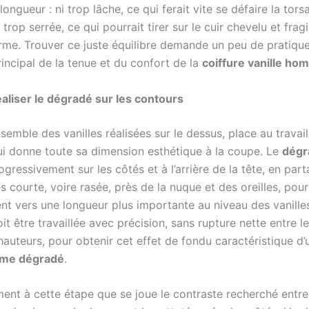
longueur : ni trop lâche, ce qui ferait vite se défaire la torsa
 trop serrée, ce qui pourrait tirer sur le cuir chevelu et fragi
erme. Trouver ce juste équilibre demande un peu de pratique
rincipal de la tenue et du confort de la
coiffure vanille h
éaliser le dégradé sur les contours
nsemble des vanilles réalisées sur le dessus, place au travai
ui donne toute sa dimension esthétique à la coupe. Le
dégr
ogressivement sur les côtés et à l’arrière de la tête, en part
s courte, voire rasée, près de la nuque et des oreilles, pou
nt vers une longueur plus importante au niveau des vanille
oit être travaillée avec précision, sans rupture nette entre l
hauteurs, pour obtenir cet effet de fondu caractéristique d
mme dégradé
.
ment à cette étape que se joue le contraste recherché entre