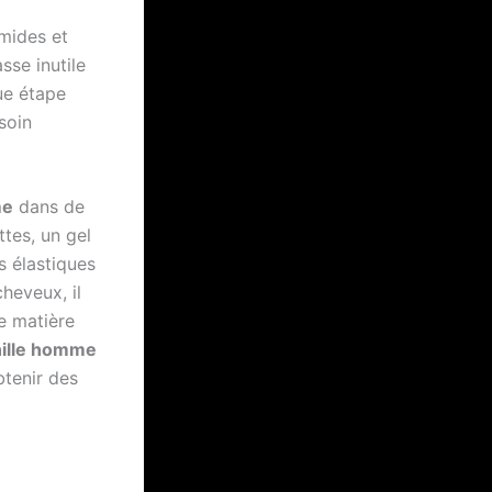
mides et
sse inutile
ue étape
soin
me
dans de
tes, un gel
s élastiques
cheveux, il
e matière
nille homme
btenir des