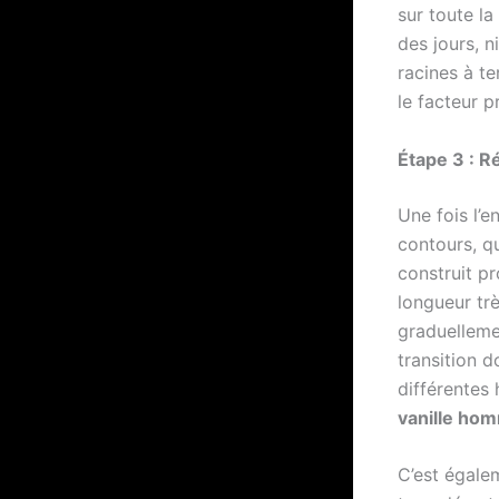
sur toute la 
des jours, ni
racines à t
le facteur p
Étape 3 : R
Une fois l’e
contours, q
construit pr
longueur trè
graduelleme
transition d
différentes 
vanille ho
C’est égale