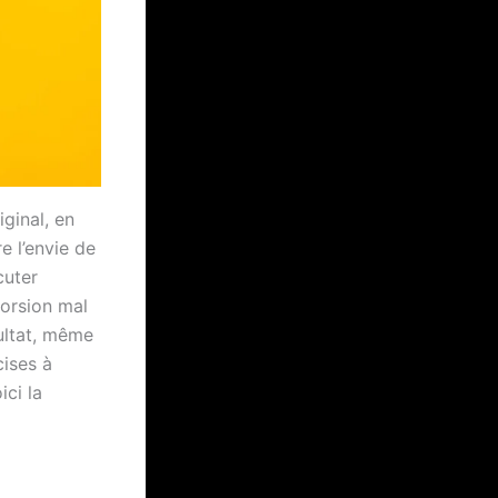
iginal, en
e l’envie de
cuter
orsion mal
ultat, même
cises à
ici la