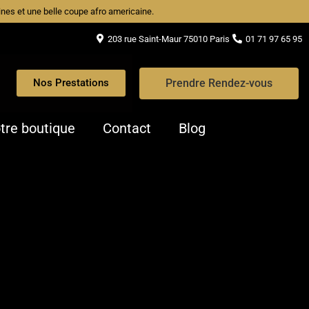
caines et une belle coupe afro americaine.
203 rue Saint-Maur 75010 Paris
01 71 97 65 95
Prendre Rendez-vous
Nos Prestations
tre boutique
Contact
Blog