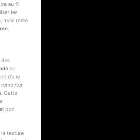
de au fil
liser les
, mais reste
omme
.
l des
adé
se
ant d’une
r remonter
s. Cette
es
’un bon
 la texture