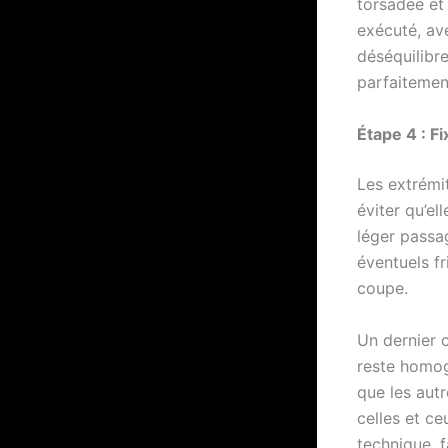
torsadée et
exécuté, av
déséquilibre
parfaitement
Étape 4 : Fi
Les extrémit
éviter qu’el
léger passag
éventuels fr
coupe.
Un dernier 
reste homog
que les autr
celles et ce
technique, f