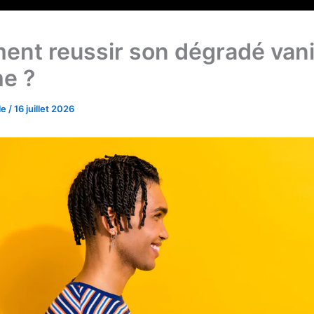
nt reussir son dégradé vani
e ?
le
/
16 juillet 2026