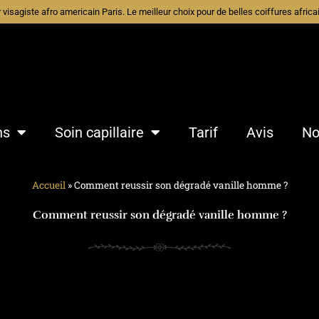
ur visagiste afro americain Paris. Le meilleur choix pour de belles coiffures afri
ns
Soin capillaire
Tarif
Avis
No
Accueil
»
Comment reussir son dégradé vanille homme ?
Comment reussir son dégradé vanille homme ?