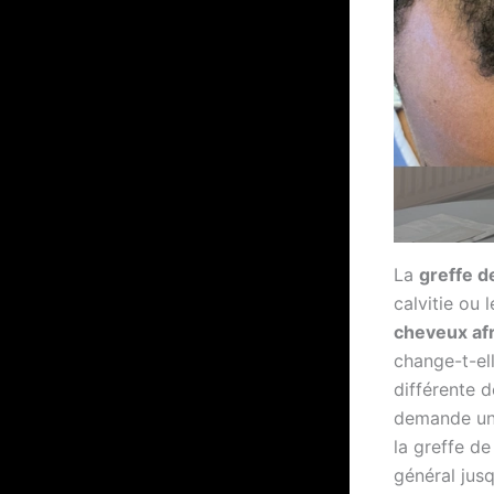
La
greffe d
calvitie ou 
cheveux af
change-t-ell
différente d
demande une 
la greffe d
général jus