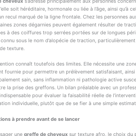
e cheveux
s’adresse principalement aux personnes concern
’elle soit héréditaire, hormonale ou liée à l’âge, ainsi qu’à ce
un recul marqué de la ligne frontale. Chez les personnes a
taines zones dégarnies peuvent également résulter de tract
ées à des coiffures trop serrées portées sur de longues pér
onnu sous le nom d’alopécie de traction, particulièrement
de texture.
ention connaît toutefois des limites. Elle nécessite une zo
 fournie pour permettre un prélèvement satisfaisant, ainsi 
balement sain, sans inflammation ni pathologie active susce
e la prise des greffons. Un bilan préalable avec un profes
indispensable pour évaluer la faisabilité réelle de l’interven
tion individuelle, plutôt que de se fier à une simple estimat
ions à prendre avant de se lancer
isager une
greffe de cheveux
sur texture afro, le choix du 