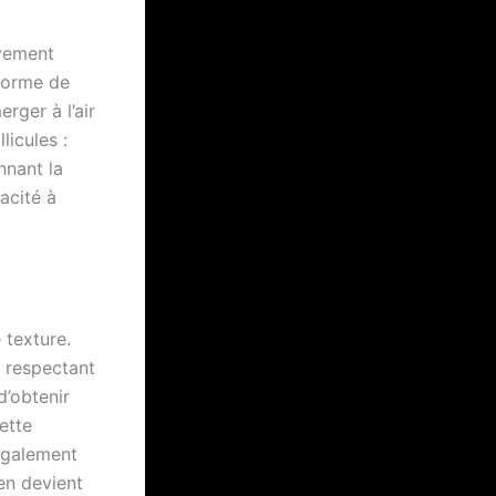
ivement
forme de
rger à l’air
licules :
nnant la
acité à
 texture.
n respectant
d’obtenir
ette
également
en devient