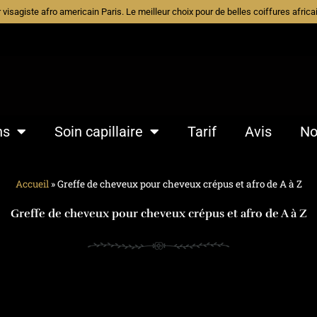
ur visagiste afro americain Paris. Le meilleur choix pour de belles coiffures afri
ns
Soin capillaire
Tarif
Avis
No
Accueil
»
Greffe de cheveux pour cheveux crépus et afro de A à Z
Greffe de cheveux pour cheveux crépus et afro de A à Z