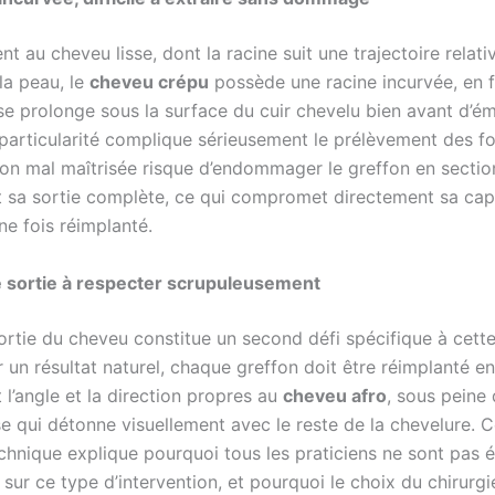
t au cheveu lisse, dont la racine suit une trajectoire relat
la peau, le
cheveu crépu
possède une racine incurvée, en 
 se prolonge sous la surface du cuir chevelu bien avant d’éme
 particularité complique sérieusement le prélèvement des fol
ion mal maîtrisée risque d’endommager le greffon en sectio
t sa sortie complète, ce qui compromet directement sa cap
ne fois réimplanté.
e sortie à respecter scrupuleusement
ortie du cheveu constitue un second défi spécifique à cette
 un résultat naturel, chaque greffon doit être réimplanté e
l’angle et la direction propres au
cheveu afro
, sous peine 
e qui détonne visuellement avec le reste de la chevelure. C
chnique explique pourquoi tous les praticiens ne sont pas 
ur ce type d’intervention, et pourquoi le choix du chirurgi