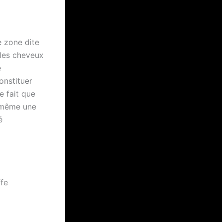
e zone dite
 les cheveux
e
onstituer
e fait que
, même une
é
ffe