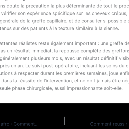
ns doute la précaution la plus déterminante de tout le proce
 vérifier son expérience spécifique sur les cheveux crépus,
générale de la greffe capillaire, et de consulter si possible
tenus sur des patients à la texture similaire à la sienne.
attentes réalistes reste également important : une greffe 
pas un résultat immédiat, la repousse complète des greffon
néralement plusieurs mois, avec un résultat définitif visib
rès un an. Le suivi post-opératoire, incluant les soins du c
utions à respecter durant les premières semaines, joue enfi
dans la réussite de l’intervention, et ne doit jamais être né
 seule phase chirurgicale, aussi impressionnante soit-elle.
Dégradé homme afro : Comment en prendre soin ?