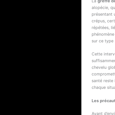
La
greffe d
alopécie, qu
présentant 
crépus, cer
répétées, li
phénomène c
sur ce type 
Cette interv
suffisamment
chevelu glo
compromettr
santé reste 
chaque situa
Les précaut
Avant d’env