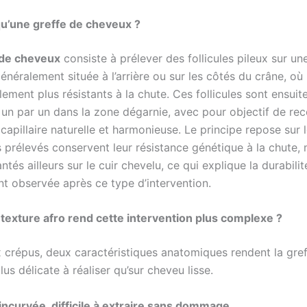
u’une greffe de cheveux ?
 de cheveux
consiste à prélever des follicules pileux sur un
néralement située à l’arrière ou sur les côtés du crâne, où
lement plus résistants à la chute. Ces follicules sont ensuit
 un par un dans la zone dégarnie, avec pour objectif de rec
capillaire naturelle et harmonieuse. Le principe repose sur l
es prélevés conservent leur résistance génétique à la chute
antés ailleurs sur le cuir chevelu, ce qui explique la durabilit
t observée après ce type d’intervention.
 texture afro rend cette intervention plus complexe ?
 crépus, deux caractéristiques anatomiques rendent la gre
us délicate à réaliser qu’sur cheveu lisse.
incurvée, difficile à extraire sans dommage