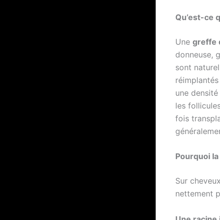
Qu’est-ce q
Une
greffe
donneuse, gé
sont naturel
réimplantés
une densité 
les follicul
fois transpl
généralemen
Pourquoi la
Sur cheveux
nettement pl
Une racine 