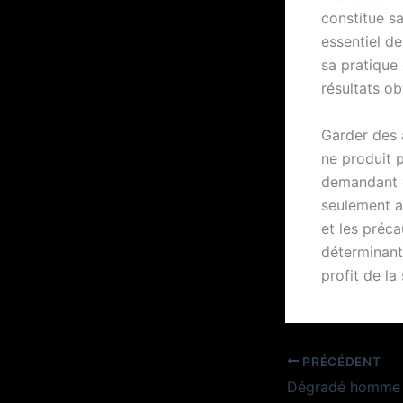
constitue sa
essentiel de
sa pratique 
résultats ob
Garder des 
ne produit 
demandant gé
seulement ap
et les préca
déterminant 
profit de la
PRÉCÉDENT