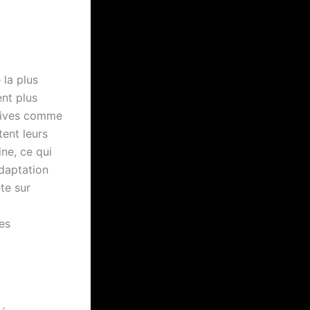
 la plus
ent plus
vasives comme
tent leurs
ine, ce qui
adaptation
te sur
es