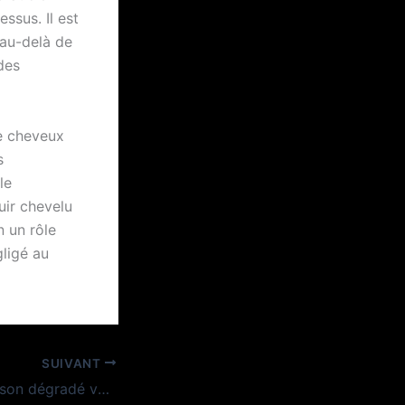
ssus. Il est
 au-delà de
 des
de cheveux
s
le
uir chevelu
n un rôle
gligé au
SUIVANT
Comment reussir son dégradé vanille homme ?