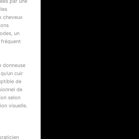
ées par une
lles
ux cheveux
ions
iodes, un
 fréquent
ne donneuse
qu’un cuir
ptible de
sionnel de
tion selon
ion visuelle.
praticien