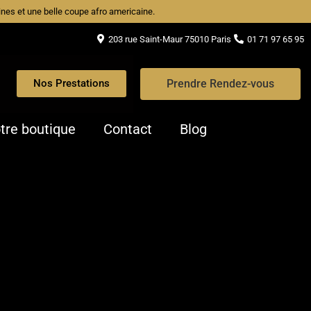
caines et une belle coupe afro americaine.
203 rue Saint-Maur 75010 Paris
01 71 97 65 95
Prendre Rendez-vous
Nos Prestations
tre boutique
Contact
Blog