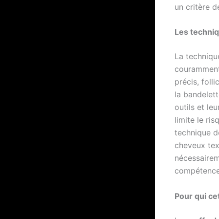
un critère d
Les techniq
La technique
couramment 
précis, foll
la bandelett
outils et le
limite le ri
technique d
cheveux tex
nécessairem
compétences
Pour qui ce