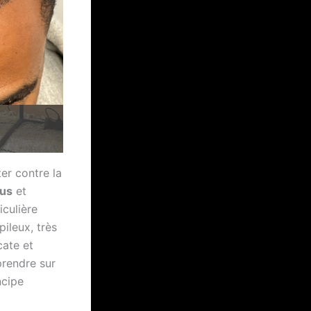
er contre la
us
et
iculière
ileux, très
cate et
prendre sur
ncipe