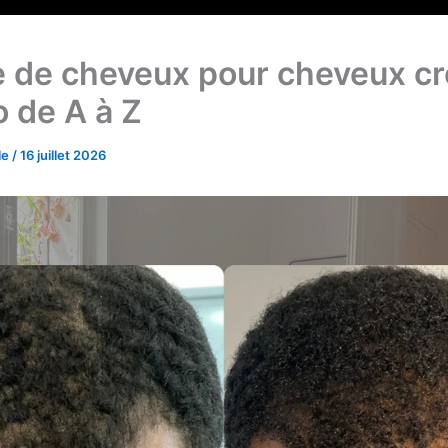
e de cheveux pour cheveux c
o de A à Z
le
/
16 juillet 2026