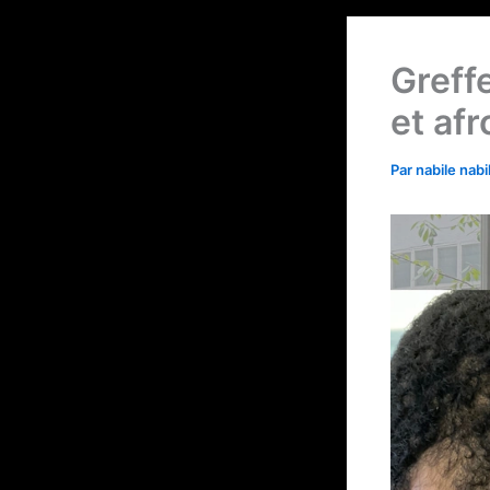
Greff
et afr
Par
nabile nabi